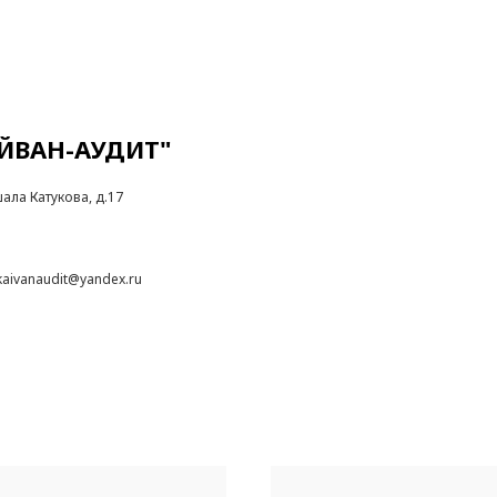
ЙВАН-АУДИТ"
ала Катукова, д.17
 kaivanaudit@yandex.ru